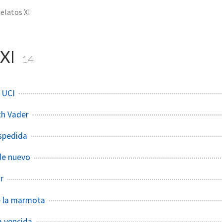
elatos XI
 XI
14
 UCI
th Vader
spedida
de nuevo
r
e la marmota
la vencida