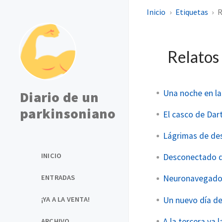
Inicio
Etiquetas
R
Relatos
Una noche en la
Diario de un
parkinsoniano
El casco de Dar
Lágrimas de de
INICIO
Desconectado 
ENTRADAS
Neuronavegado
Un nuevo día d
¡YA A LA VENTA!
A la tercera va 
ARCHIVO