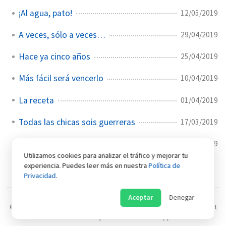
¡Al agua, pato!
12/05/2019
A veces, sólo a veces…
29/04/2019
Hace ya cinco años
25/04/2019
Más fácil será vencerlo
10/04/2019
La receta
01/04/2019
Todas las chicas sois guerreras
17/03/2019
El día no ha empezado bien
13/03/2019
Utilizamos cookies para analizar el tráfico y mejorar tu
experiencia. Puedes leer más en nuestra
Política de
Privacidad
.
Aceptar
Denegar
©
2026
Antonio Liberal Irigoyen
.
Algunas imágenes pueden tener copyright
Hecho con
Jekyll
usando el tema
Chirpy