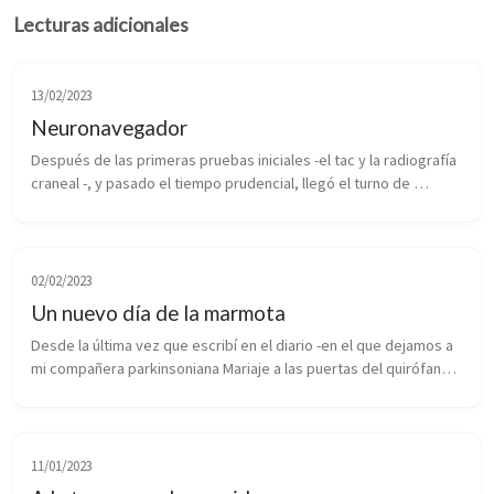
Lecturas adicionales
13/02/2023
Neuronavegador
Después de las primeras pruebas iniciales -el tac y la radiografía 
craneal -, y pasado el tiempo prudencial, llegó el turno de 
continuar con el procedimiento habitual. A pesar de que me 
conozco to...
02/02/2023
Un nuevo día de la marmota
Desde la última vez que escribí en el diario -en el que dejamos a 
mi compañera parkinsoniana Mariaje a las puertas del quirófano 
-, han ocurrido varias novedades. La primera de todas ellas -la 
más...
11/01/2023