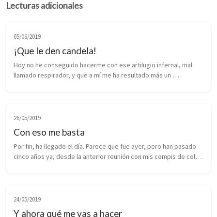
Lecturas adicionales
05/06/2019
¡Que le den candela!
Hoy no he conseguido hacerme con ese artilugio infernal, mal 
llamado respirador, y que a mí me ha resultado más un 
“ahogador”, en mi clase de natación. Y mira que lo he intentado, 
pero ha sido inút...
26/05/2019
Con eso me basta
Por fin, ha llegado el día. Parece que fue ayer, pero han pasado 
cinco años ya, desde la anterior reunión con mis compis de cole 
de la E.G.B. A lo largo de mi vida he tenido muchos compañeros 
de vi...
24/05/2019
Y ahora qué me vas a hacer