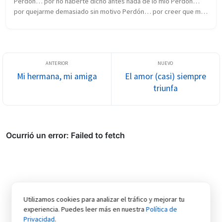
Perdón… por no haberte dicho antes nada de lo mío Perdón… 
por quejarme demasiado sin motivo Perdón… por creer que me 
invade el pesimismo Perdón… por pensar que mi vida no he 
elegido Perdón… por no ...
Mi hermana, mi amiga
El amor (casi) siempre
triunfa
Utilizamos cookies para analizar el tráfico y mejorar tu
experiencia. Puedes leer más en nuestra
Política de
Privacidad
.