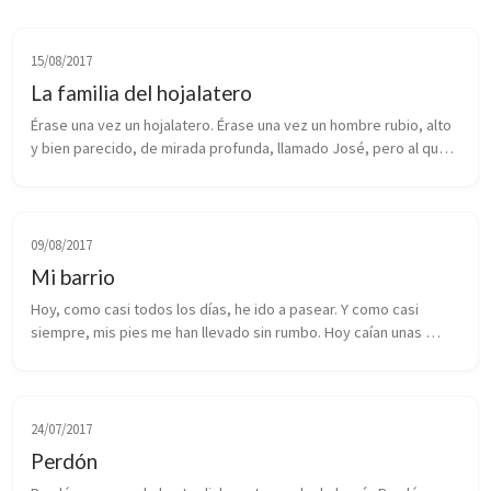
15/08/2017
La familia del hojalatero
Érase una vez un hojalatero. Érase una vez un hombre rubio, alto 
y bien parecido, de mirada profunda, llamado José, pero al que 
todos llamaban Pepe. Érase una vez un hombre que recorría 
Navarra de ...
09/08/2017
Mi barrio
Hoy, como casi todos los días, he ido a pasear. Y como casi 
siempre, mis pies me han llevado sin rumbo. Hoy caían unas 
gotas de lluvia y el cielo estaba encapotado, todo manchado de 
gris, así que h...
24/07/2017
Perdón