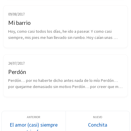
Navarra de ...
09/08/2017
Mi barrio
Hoy, como casi todos los días, he ido a pasear. Y como casi 
siempre, mis pies me han llevado sin rumbo. Hoy caían unas 
gotas de lluvia y el cielo estaba encapotado, todo manchado de 
gris, así que h...
24/07/2017
Perdón
Perdón… por no haberte dicho antes nada de lo mío Perdón… 
por quejarme demasiado sin motivo Perdón… por creer que me 
invade el pesimismo Perdón… por pensar que mi vida no he 
elegido Perdón… por no ...
El amor (casi) siempre
Conchita