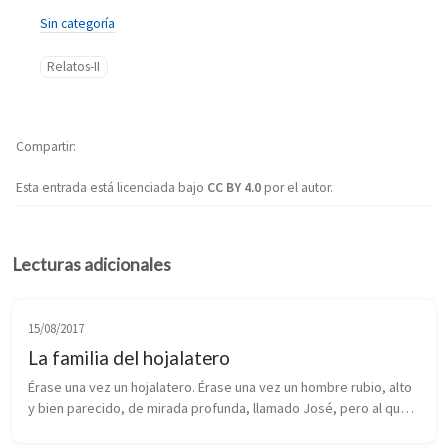
Sin categoría
Relatos-II
Compartir
Esta entrada está licenciada bajo
CC BY 4.0
por el autor.
Lecturas adicionales
15/08/2017
La familia del hojalatero
Érase una vez un hojalatero. Érase una vez un hombre rubio, alto 
y bien parecido, de mirada profunda, llamado José, pero al que 
todos llamaban Pepe. Érase una vez un hombre que recorría 